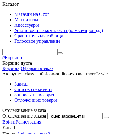
Каталог
Магазин на Ozon
Магнитолы
Аксессуары
Установочные комплекты (рамка+провода)
Сравнительная таблица
Голосовое управление
0
Корзина
Корзина пуста
Корзина
Оформить заказ
Аккаунт<i class="ut2-icon-outline-expand_more"></i>
Заказы
Список сравнения
Запросы на возврат
Отложенные товары
Отслеживание заказа
Отслеживание заказа
Войти
Регистрация
E-mail
Пароль
Забыли пароль?