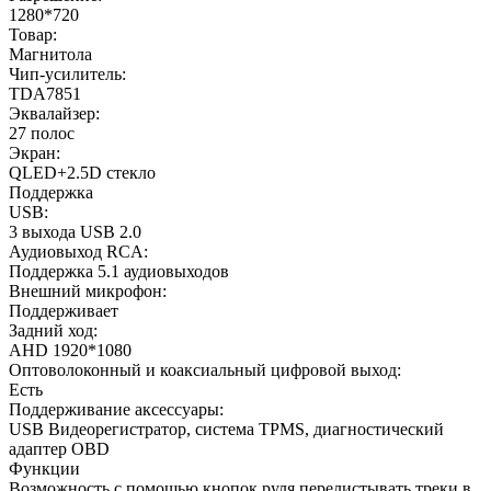
1280*720
Товар:
Магнитола
Чип-усилитель:
TDA7851
Эквалайзер:
27 полос
Экран:
QLED+2.5D стекло
Поддержка
USB:
3 выхода USB 2.0
Аудиовыход RCA:
Поддержка 5.1 аудиовыходов
Внешний микрофон:
Поддерживает
Задний ход:
AHD 1920*1080
Оптоволоконный и коаксиальный цифровой выход:
Есть
Поддерживание аксессуары:
USB Видеорегистратор, система TPMS, диагностический
адаптер OBD
Функции
Возможность с помощью кнопок руля перелистывать треки в