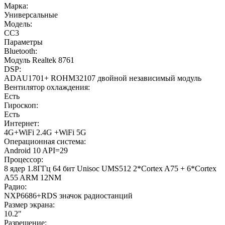
Марка:
Универсальные
Модель:
CC3
Параметры
Bluetooth:
Модуль Realtek 8761
DSP:
ADAU1701+ ROHM32107 двойной независимый модуль
Вентилятор охлаждения:
Есть
Гироскоп:
Есть
Интернет:
4G+WiFi 2.4G +WiFi 5G
Операционная система:
Android 10 API=29
Процессор:
8 ядер 1.8ГГц 64 бит Unisoc UMS512 2*Cortex A75 + 6*Cortex
A55 ARM 12NM
Радио:
NXP6686+RDS значок радиостанций
Размер экрана:
10.2"
Разрешение: