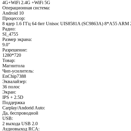
4G+WiFi 2.4G +WiFi 5G
Операционная система:
Android 10
Процессор:
8 ядер 1.6 ГГц 64 бит Unisoc UIS8581A (SC9863A) 8*A55 ARM
Радио:
SI_4755
Размер экрана:
9.0"
Разрешение:
1280*720
Товар:
Магнитола
Чип-усилитель:
EnChip7388
Эквалайзер:
36 полос
Экран:
IPS + 2.5D
Поддержка
Carplay/Andorid Auto:
Да, беспроводной
USB:
2 выхода USB 2.0
Аудиовыход RCA: