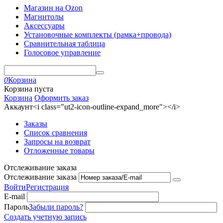
Магазин на Ozon
Магнитолы
Аксессуары
Установочные комплекты (рамка+провода)
Сравнительная таблица
Голосовое управление
0
Корзина
Корзина пуста
Корзина
Оформить заказ
Аккаунт<i class="ut2-icon-outline-expand_more"></i>
Заказы
Список сравнения
Запросы на возврат
Отложенные товары
Отслеживание заказа
Отслеживание заказа
Войти
Регистрация
E-mail
Пароль
Забыли пароль?
Создать учетную запись