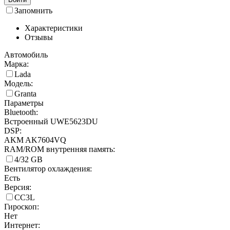
Запомнить
Характеристики
Отзывы
Автомобиль
Марка:
Lada
Модель:
Granta
Параметры
Bluetooth:
Встроенный UWE5623DU
DSP:
AKM AK7604VQ
RAM/ROM внутренняя память:
4/32 GB
Вентилятор охлаждения:
Есть
Версия:
CC3L
Гироскоп:
Нет
Интернет: