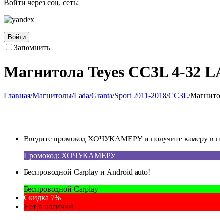
Войти через соц. сеть:
Войти
Запомнить
Магнитола Teyes CC3L 4-32 LA
Главная
/
Магнитолы
/
Lada
/
Granta
/
Sport 2011-2018
/
CC3L
/
Магнитол
Введите промокод ХОЧУКАМЕРУ и получите камеру в под
Промокод: ХОЧУКАМЕРУ
Беспроводной Carplay и Android auto!
Беспроводной Carplay
Скидка 7%
Нет в наличии