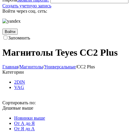
Создать учетную запись
Войти через соц. сеть:
Войти
Запомнить
Магнитолы Teyes CC2 Plus
Главная
/
Магнитолы
/
Универсальные
/
CC2 Plus
Категории
2DIN
VAG
Сортировать по:
Дешевые выше
Новинки выше
От А до Я
От Я до А