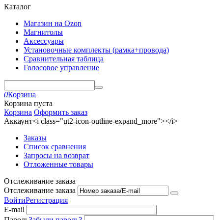
Каталог
Магазин на Ozon
Магнитолы
Аксессуары
Установочные комплекты (рамка+провода)
Сравнительная таблица
Голосовое управление
0
Корзина
Корзина пуста
Корзина
Оформить заказ
Аккаунт<i class="ut2-icon-outline-expand_more"></i>
Заказы
Список сравнения
Запросы на возврат
Отложенные товары
Отслеживание заказа
Отслеживание заказа
Войти
Регистрация
E-mail
Пароль
Забыли пароль?