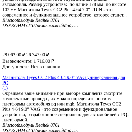
автомобиля. Размер устройства: -по длине 178 мм -по высоте
102 мм Магнитола Teyes CC2 Plus 4-64 7.0" 2DIN - это
современное и функциональное устройство, которое станет...
Bluetooth
модуль Realtek 8761
DSP
ROHM32107независимыйМодуль
28 063.00
₽
26 347.00
₽
Вы экономите:
1 716.00
₽
Доступность:
Нет в наличии
Магнитола Teyes CC2 Plus 4-64 9.0" VAG универсальная для
PQ
(1)
Обращаем ваше внимание при выборе комплекта смотрите
комплектные провода , их можно определить по типу
платформы автомобиля pq или mqb. Магнитола Teyes CC2
Plus 4-64 9.0" VAG - это современное и функциональное
устройство, разработанное специально для автомобилей с PQ-
платформой....
Bluetooth
модуль Realtek 8761
DSP
ROHM32107независимыйМодуль