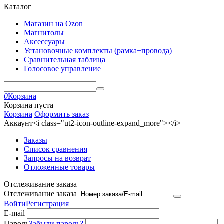
Каталог
Магазин на Ozon
Магнитолы
Аксессуары
Установочные комплекты (рамка+провода)
Сравнительная таблица
Голосовое управление
0
Корзина
Корзина пуста
Корзина
Оформить заказ
Аккаунт<i class="ut2-icon-outline-expand_more"></i>
Заказы
Список сравнения
Запросы на возврат
Отложенные товары
Отслеживание заказа
Отслеживание заказа
Войти
Регистрация
E-mail
Пароль
Забыли пароль?