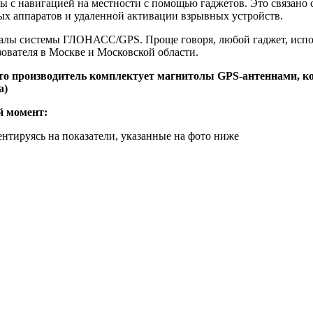
мы с навигацией на местности с помощью гаджетов. Это связано
ных аппаратов и удаленной активации взрывных устройств.
гналы системы ГЛОНАСС/GPS. Проще говоря, любой гаджет, исп
ователя в Москве и Московской области.
 что производитель комплектует магнитолы GPS-антеннами, к
а)
й момент:
нтируясь на показатели, указанные на фото ниже