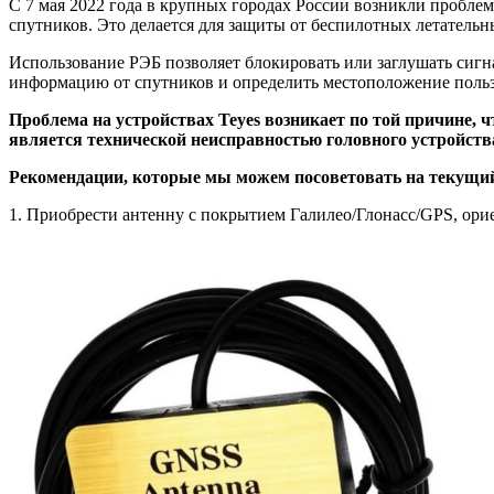
С 7 мая 2022 года в крупных городах России возникли пробле
спутников. Это делается для защиты от беспилотных летатель
Использование РЭБ позволяет блокировать или заглушать си
информацию от спутников и определить местоположение польз
Проблема на устройствах Teyes возникает по той причине,
является технической неисправностью головного устройств
Рекомендации, которые мы можем посоветовать на текущи
1. Приобрести антенну с покрытием Галилео/Глонасс/GPS, орие