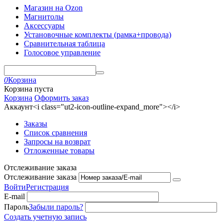
Магазин на Ozon
Магнитолы
Аксессуары
Установочные комплекты (рамка+провода)
Сравнительная таблица
Голосовое управление
0
Корзина
Корзина пуста
Корзина
Оформить заказ
Аккаунт<i class="ut2-icon-outline-expand_more"></i>
Заказы
Список сравнения
Запросы на возврат
Отложенные товары
Отслеживание заказа
Отслеживание заказа
Войти
Регистрация
E-mail
Пароль
Забыли пароль?
Создать учетную запись