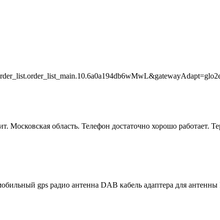
.order_list.order_list_main.10.6a0a194db6wMwL&gatewayAdapt=glo2
овит. Московская область. Телефон достаточно хорошо работает. Т
бильный gps радио антенна DAB кабель адаптера для антенны 