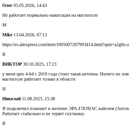
Олег
05.05.2026, 14:43
Не работает нормально навигация на магнитоле
M
Mike
13.04.2026, 07:13
https://es.aliexpress.com/item/1005007207993414.html?spm=a2g0o
В
ВИКТОР
30.10.2025, 17:23
у меня spro 4-64 с 2019 года стоит такая антенна. Ничего не л
магнитоле работает только в области
Н
Николай
11.08.2025, 15:38
Я подключил планшет к антенне ЭРА-ГЛОНАС кабелем (Автомо
Работает стабильно и не теряет спуткики.
В