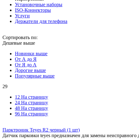
Установочные наборы
ISO-Коннекторы
Услуги
Держатели для телефона
Сортировать по:
Дешевые выше
Новинки выше
От А до Я
От Я до А
Дорогие выше
Популярные выше
29
12 На страницу
24 На страницу
48 На страницу
96 На страницу
Парктроник Teyes R2 черный (1 шт)
Датчик парковки teyes предназначен для замены неисправного д