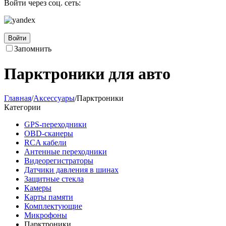
Войти через соц. сеть:
Войти
Запомнить
Парктроники для авто
Главная
/
Аксессуары
/
Парктроники
Категории
GPS-переходники
OBD-сканеры
RCA кабели
Антенные переходники
Видеорегистраторы
Датчики давления в шинах
Защитные стекла
Камеры
Карты памяти
Комплектующие
Микрофоны
Парктроники