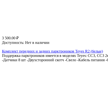
3 500.00
₽
Доступность:
Нет в наличии
Комплект передних и задних парктроников Teyes R2 (белые)
Поддержка парктроников имеется в моделях Teyes: СС3, СС3 2к,
-Датчики 8 шт -Двухсторонний скотч -Свело -Кабель питания -