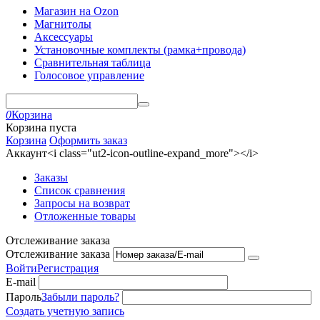
Магазин на Ozon
Магнитолы
Аксессуары
Установочные комплекты (рамка+провода)
Сравнительная таблица
Голосовое управление
0
Корзина
Корзина пуста
Корзина
Оформить заказ
Аккаунт<i class="ut2-icon-outline-expand_more"></i>
Заказы
Список сравнения
Запросы на возврат
Отложенные товары
Отслеживание заказа
Отслеживание заказа
Войти
Регистрация
E-mail
Пароль
Забыли пароль?
Создать учетную запись