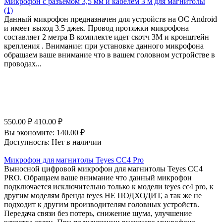
Микрофон с разъемом 3,5 мм и кабелем 3 м для магнитолы
(1)
Данный микрофон предназначен для устройств на OC Android
и имеет выход 3.5 джек. Провод протяжки микрофона
составляет 2 метра В комплекте идет скотч 3М и кронштейн
крепления . Внимание: при установке данного микрофона
обращаем ваше внимание что в вашем головном устройстве в
проводах...
550.00
₽
410.00
₽
Вы экономите:
140.00
₽
Доступность:
Нет в наличии
Микрофон для магнитолы Teyes CC4 Pro
Выносной цифровой микрофон для магнитолы Teyes CC4
PRO. Обращаем ваше внимание что данный микрофон
подключается исключительно только к модели teyes cc4 pro, к
другим моделям бренда teyes НЕ ПОДХОДИТ, а так же не
подходит к другим производителям головных устройств.
Передача связи без потерь, снижение шума, улучшение