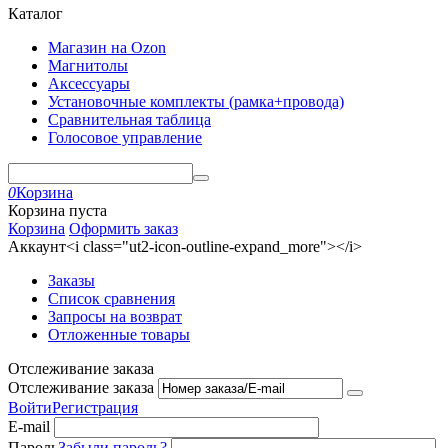
Каталог
Магазин на Ozon
Магнитолы
Аксессуары
Установочные комплекты (рамка+провода)
Сравнительная таблица
Голосовое управление
0
Корзина
Корзина пуста
Корзина
Оформить заказ
Аккаунт<i class="ut2-icon-outline-expand_more"></i>
Заказы
Список сравнения
Запросы на возврат
Отложенные товары
Отслеживание заказа
Отслеживание заказа
Войти
Регистрация
E-mail
Пароль
Забыли пароль?