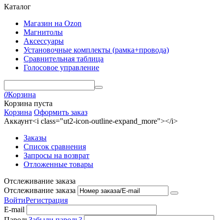
Каталог
Магазин на Ozon
Магнитолы
Аксессуары
Установочные комплекты (рамка+провода)
Сравнительная таблица
Голосовое управление
0
Корзина
Корзина пуста
Корзина
Оформить заказ
Аккаунт<i class="ut2-icon-outline-expand_more"></i>
Заказы
Список сравнения
Запросы на возврат
Отложенные товары
Отслеживание заказа
Отслеживание заказа
Войти
Регистрация
E-mail
Пароль
Забыли пароль?