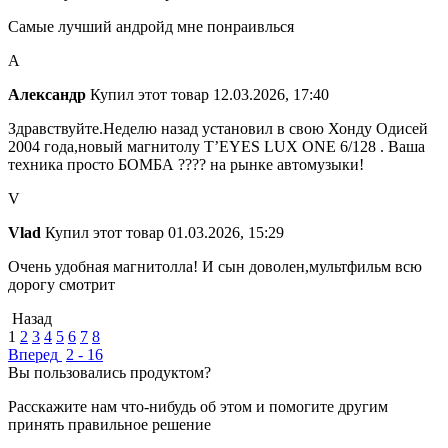
Самые лучший андройд мне понраивлься
А
Александр
Купил этот товар
12.03.2026, 17:40
Здравствуйте.Неделю назад установил в свою Хонду Одисей
2004 года,новый магнитолу T’EYES LUX ONE 6/128 . Ваша
техника просто БОМБА ???? на рынке автомузыки!
V
Vlad
Купил этот товар
01.03.2026, 15:29
Очень удобная магнитолла! И сын доволен,мультфильм всю
дорогу смотрит
Назад
1
2
3
4
5
6
7
8
Вперед
2 - 16
Вы пользовались продуктом?
Расскажите нам что-нибудь об этом и помогите другим
принять правильное решение