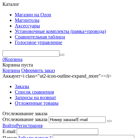
Каталог
Магазин на Ozon
Магнитолы
Аксессуары
Установочные комплекты (рамка+провода)
Сравнительная таблица
Голосовое управление
0
Корзина
Корзина пуста
Корзина
Оформить заказ
Аккаунт<i class="ut2-icon-outline-expand_more"></i>
Заказы
Список сравнения
Запросы на возврат
Отложенные товары
Отслеживание заказа
Отслеживание заказа
Войти
Регистрация
E-mail
Пароль
Забыли пароль?