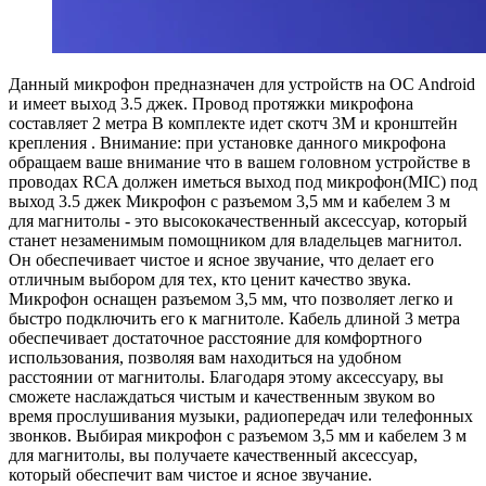
Данный микрофон предназначен для устройств на OC Android
и имеет выход 3.5 джек. Провод протяжки микрофона
составляет 2 метра В комплекте идет скотч 3М и кронштейн
крепления . Внимание: при установке данного микрофона
обращаем ваше внимание что в вашем головном устройстве в
проводах RCA должен иметься выход под микрофон(MIC) под
выход 3.5 джек Микрофон с разъемом 3,5 мм и кабелем 3 м
для магнитолы - это высококачественный аксессуар, который
станет незаменимым помощником для владельцев магнитол.
Он обеспечивает чистое и ясное звучание, что делает его
отличным выбором для тех, кто ценит качество звука.
Микрофон оснащен разъемом 3,5 мм, что позволяет легко и
быстро подключить его к магнитоле. Кабель длиной 3 метра
обеспечивает достаточное расстояние для комфортного
использования, позволяя вам находиться на удобном
расстоянии от магнитолы. Благодаря этому аксессуару, вы
сможете наслаждаться чистым и качественным звуком во
время прослушивания музыки, радиопередач или телефонных
звонков. Выбирая микрофон с разъемом 3,5 мм и кабелем 3 м
для магнитолы, вы получаете качественный аксессуар,
который обеспечит вам чистое и ясное звучание.