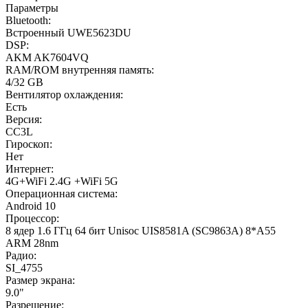
Параметры
Bluetooth:
Встроенный UWE5623DU
DSP:
AKM AK7604VQ
RAM/ROM внутренняя память:
4/32 GB
Вентилятор охлаждения:
Есть
Версия:
CC3L
Гироскоп:
Нет
Интернет:
4G+WiFi 2.4G +WiFi 5G
Операционная система:
Android 10
Процессор:
8 ядер 1.6 ГГц 64 бит Unisoc UIS8581A (SC9863A) 8*A55
ARM 28nm
Радио:
SI_4755
Размер экрана:
9.0"
Разрешение: