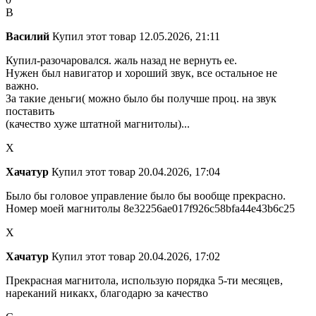
В
Василий
Купил этот товар
12.05.2026, 21:11
Купил-разочаровался. жаль назад не вернуть ее.
Нужен был навигатор и хороший звук, все остальное не
важно.
За такие деньги( можно было бы получше проц. на звук
поставить
(качество хуже штатной магнитолы)...
Х
Хачатур
Купил этот товар
20.04.2026, 17:04
Было бы головое управление было бы вообще прекрасно.
Номер моей магнитолы 8e32256ae017f926c58bfa44e43b6c25
Х
Хачатур
Купил этот товар
20.04.2026, 17:02
Прекрасная магнитола, использую порядка 5-ти месяцев,
нареканий никакх, благодарю за качество