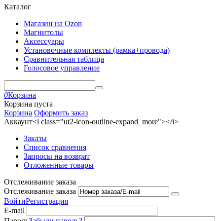
Каталог
Магазин на Ozon
Магнитолы
Аксессуары
Установочные комплекты (рамка+провода)
Сравнительная таблица
Голосовое управление
0
Корзина
Корзина пуста
Корзина
Оформить заказ
Аккаунт<i class="ut2-icon-outline-expand_more"></i>
Заказы
Список сравнения
Запросы на возврат
Отложенные товары
Отслеживание заказа
Отслеживание заказа
Войти
Регистрация
E-mail
Пароль
Забыли пароль?