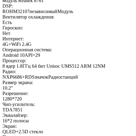
модуль Realtek 8761
DSP:
ROHM32107независимыйМодуль
Вентилятор охлаждения:
Есть
Гироскоп:
Нет
Интернет:
4G+WiFi 2.4G
Операционная система:
Android 10API=29
Процессор:
8 ядер 1.8ГГц 64 бит Unisoc UMS512 ARM 12NM
Радио:
NXP6686+RDSзначокРадиостанций
Размер экрана:
10.2"
Разрешение:
1280*720
Чип-усилитель:
TDA7851
Эквалайзер:
16*2 полосы
Экран:
QLED+2.5D стекло