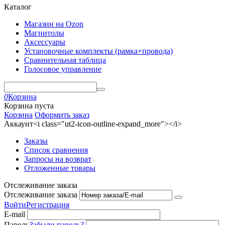
Каталог
Магазин на Ozon
Магнитолы
Аксессуары
Установочные комплекты (рамка+провода)
Сравнительная таблица
Голосовое управление
0
Корзина
Корзина пуста
Корзина
Оформить заказ
Аккаунт<i class="ut2-icon-outline-expand_more"></i>
Заказы
Список сравнения
Запросы на возврат
Отложенные товары
Отслеживание заказа
Отслеживание заказа
Войти
Регистрация
E-mail
Пароль
Забыли пароль?